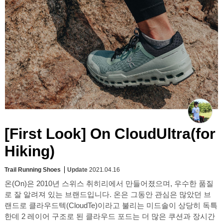
[First Look] On CloudUltra(for
Hiking)
Trail Running Shoes
Update
2021.04.16
온(On)은 2010년 스위스 취히리에서 만들어졌으며, 우수한 품질
로 잘 알려져 있는 브랜드입니다. 온은 그동안 관심은 많았던 브
랜드로 클라우드텍(CloudTe)이라고 불리는 미드솔이 상당히 독특
한데 2 레이어 구조로 된 클라우드 포드는 더 많은 쿠션과 장시간