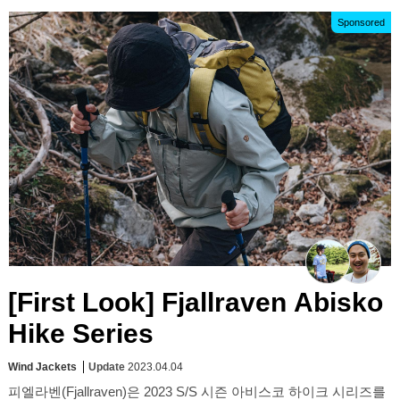
Sponsored
[First Look] Fjallraven Abisko
Hike Series
Wind Jackets
Update
2023.04.04
피엘라벤(Fjallraven)은 2023 S/S 시즌 아비스코 하이크 시리즈를