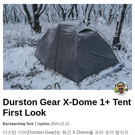
Durston Gear X-Dome 1+ Tent
First Look
Backpacking Tent
Update
2024.12.12
더스턴 기어(Durston Gear)는 최근 X-Dome을 프리 오더 방식으