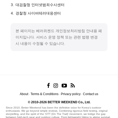
대검찰청 인터넷범죄수사센터
경찰청 사이버테러대응센터
본 페이지는 베러위켄드 개인정보처리방침 안내용 페
이지입니다. 서비스 운영 정책 또는 관련 법령 변경
시 내용이 수정될 수 있습니다.
About
Terms & Conditions
Privacy policy
Contact us
·
·
·
© 2010-2026 BETTER WEEKEND Co., Ltd.
Since 2010, Better Weekend has been the definitive voice for Korea’s outdoor
enthusiasts. We go beyond simple reviews. Combining rigorous field testing, original
storytelling, and the spirit of the ‘OTT (On The Trail)’ movement, we bridge the gap
between high-tech gear and outdoor culture. From lightweight hiking to alpine survival,