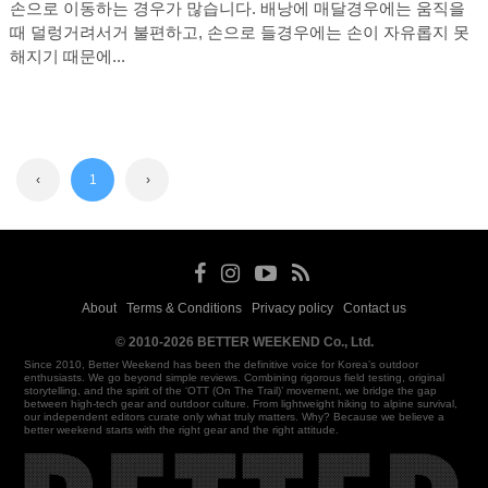
손으로 이동하는 경우가 많습니다. 배낭에 매달경우에는 움직을
때 덜렁거려서거 불편하고, 손으로 들경우에는 손이 자유롭지 못
해지기 때문에...
‹
1
›
About
Terms & Conditions
Privacy policy
Contact us
·
·
·
© 2010-2026 BETTER WEEKEND Co., Ltd.
Since 2010, Better Weekend has been the definitive voice for Korea’s outdoor
enthusiasts. We go beyond simple reviews. Combining rigorous field testing, original
storytelling, and the spirit of the ‘OTT (On The Trail)’ movement, we bridge the gap
between high-tech gear and outdoor culture. From lightweight hiking to alpine survival,
our independent editors curate only what truly matters. Why? Because we believe a
better weekend starts with the right gear and the right attitude.