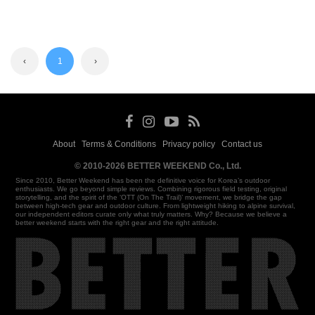
‹
1
›
About
Terms & Conditions
Privacy policy
Contact us
·
·
·
© 2010-2026 BETTER WEEKEND Co., Ltd.
Since 2010, Better Weekend has been the definitive voice for Korea’s outdoor
enthusiasts. We go beyond simple reviews. Combining rigorous field testing, original
storytelling, and the spirit of the ‘OTT (On The Trail)’ movement, we bridge the gap
between high-tech gear and outdoor culture. From lightweight hiking to alpine survival,
our independent editors curate only what truly matters. Why? Because we believe a
better weekend starts with the right gear and the right attitude.