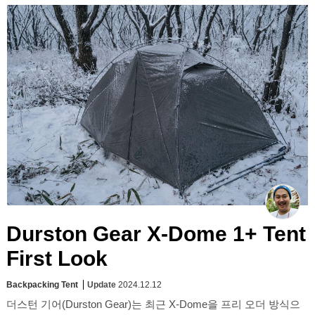
Durston Gear X-Dome 1+ Tent
First Look
Backpacking Tent
Update
2024.12.12
더스턴 기어(Durston Gear)는 최근 X-Dome을 프리 오더 방식으