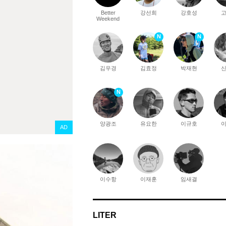
Better
강선희
강호성
Weekend
N
N
김우경
김효정
박재현
N
양광조
유요한
이규호
AD
이수항
이재훈
임새결
LITER