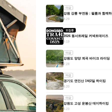
마감
8.29
모집중
2026 동서트레일 커넥트데이즈
9.19
마감
강원도 양양 계곡 바이크 라이딩
7.28
마감
경기도 연인산 1박2일 하이킹
6.20
마감
강원도 고성 운봉산 데이하이킹
5.23