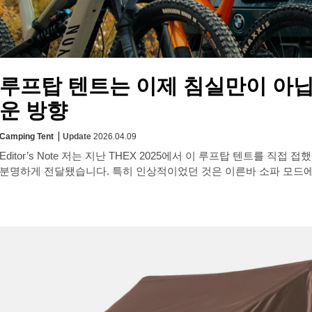
루프탑 텐트는 이제 침실만이 아닙니
운 방향
Camping Tent
Update
2026.04.09
Editor’s Note 저는 지난 THEX 2025에서 이 루프탑 텐트를
분명하게 전달됐습니다. 특히 인상적이었던 것은 이른바 소파 모드에 