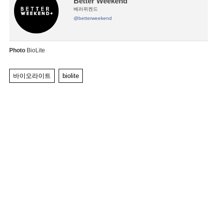
Better Weekend
베러위켄드
@betterweekend
Photo
BioLite
바이오라이트
biolite