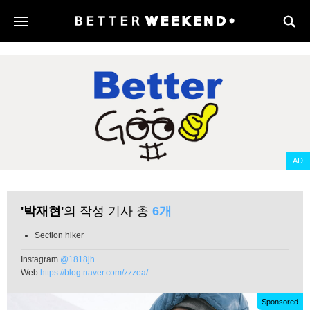
AD
'박재현'
의 작성 기사 총
6개
Section hiker
Instagram
@1818jh
Web
https://blog.naver.com/zzzea/
Sponsored