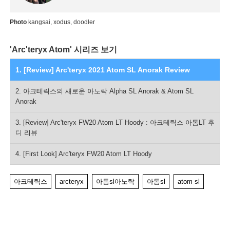
Photo
kangsai, xodus, doodler
'Arc'teryx Atom' 시리즈 보기
1. [Review] Arc'teryx 2021 Atom SL Anorak Review
2. 아크테릭스의 새로운 아노락 Alpha SL Anorak & Atom SL
Anorak
3. [Review] Arc'teryx FW20 Atom LT Hoody : 아크테릭스 아톰LT 후
디 리뷰
4. [First Look] Arc'teryx FW20 Atom LT Hoody
아크테릭스
arcteryx
아톰sl아노락
아톰sl
atom sl