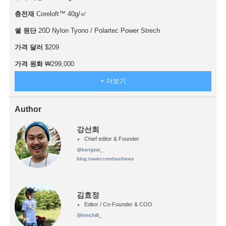
층전재
Coreloft™ 40g/㎡
쉘 원단
20D Nylon Tyono / Polartec Power Strech
가격 달러
$209
가격 원화
₩299,000
+ 더보기
Author
강선희
Chief editor & Founder
@kangsai_
blog.naver.com/sunhees
김효정
Editor / Co-Founder & COO
@kimchilli_