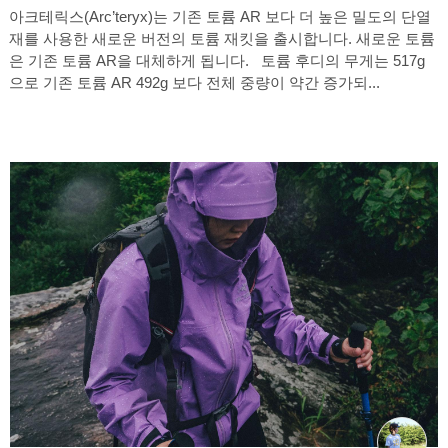
아크테릭스(Arc’teryx)는 기존 토륨 AR 보다 더 높은 밀도의 단열
재를 사용한 새로운 버전의 토륨 재킷을 출시합니다. 새로운 토륨
은 기존 토륨 AR을 대체하게 됩니다. 토륨 후디의 무게는 517g
으로 기존 토륨 AR 492g 보다 전체 중량이 약간 증가되...