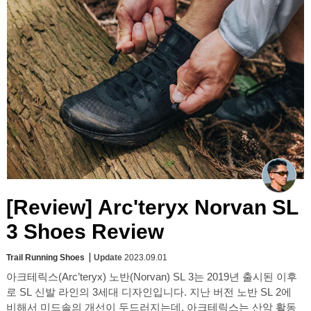
[Review] Arc'teryx Norvan SL
3 Shoes Review
Trail Running Shoes
Update
2023.09.01
아크테릭스(Arc’teryx) 노반(Norvan) SL 3는 2019년 출시된 이후
로 SL 신발 라인의 3세대 디자인입니다. 지난 버전 노반 SL 2에
비해서 미드솔의 개선이 두드러지는데, 아크테릭스는 산악 활동