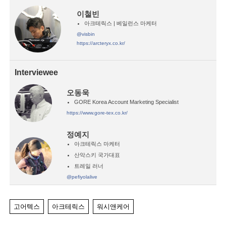
이철빈
아크테릭스 | 베일런스 마케터
@visbin
https://arcteryx.co.kr/
Interviewee
오동욱
GORE Korea Account Marketing Specialist
https://www.gore-tex.co.kr/
정예지
아크테릭스 마케터
산악스키 국가대표
트레일 러너
@pefiyolalive
고어텍스
아크테릭스
워시앤케어