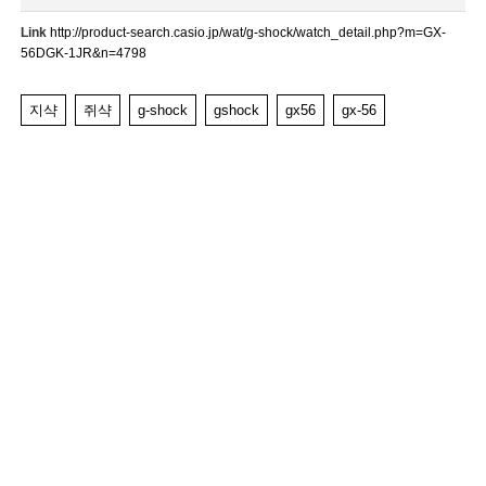
Link
http://product-search.casio.jp/wat/g-shock/watch_detail.php?m=GX-
56DGK-1JR&n=4798
지샥
쥐샥
g-shock
gshock
gx56
gx-56