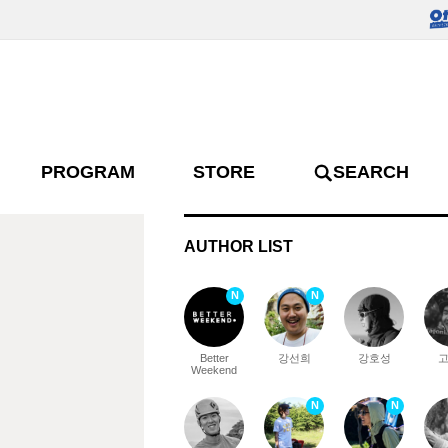
PROGRAM
STORE
SEARCH
AUTHOR LIST
N
N
Better
강선희
강호성
Weekend
N
N