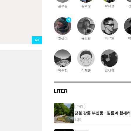
김우경
김효정
박재현
N
양광조
유요한
이규호
AD
이수항
이재훈
임새결
LITER
마감
8.29