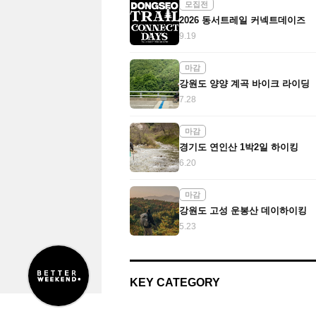
모집전
2026 동서트레일 커넥트데이즈
9.19
마감
강원도 양양 계곡 바이크 라이딩
7.28
마감
경기도 연인산 1박2일 하이킹
6.20
마감
강원도 고성 운봉산 데이하이킹
5.23
KEY CATEGORY