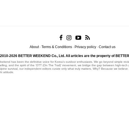
About
Terms & Conditions
Privacy policy
Contact us
·
·
·
 2010-2026 BETTER WEEKEND Co., Ltd.
All articles are the property of BET
eekend has been the definitive voice for Korea’s outdoor enthusiasts. We go beyond simple revie
rytelling, and the spirit of the ‘OTT (On The Trail)’ movement, we bridge the gap between high-tec
 alpine survival, our independent editors curate only what truly matters. Why? Because we believe
ht attitude.