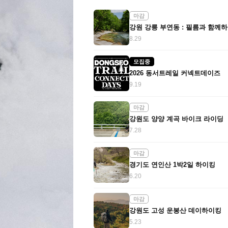
마감
8.29
모집중
2026 동서트레일 커넥트데이즈
9.19
마감
강원도 양양 계곡 바이크 라이딩
7.28
마감
경기도 연인산 1박2일 하이킹
6.20
마감
강원도 고성 운봉산 데이하이킹
5.23