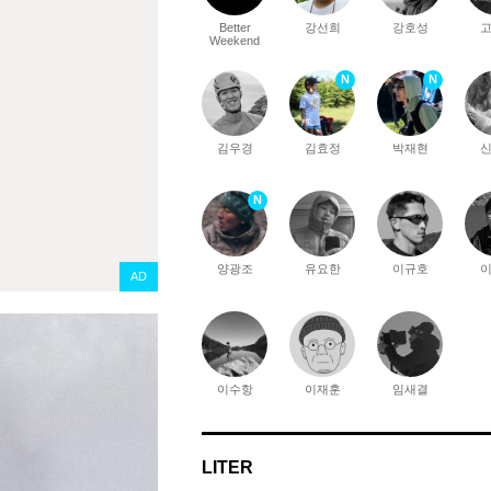
Better
강선희
강호성
Weekend
N
N
김우경
김효정
박재현
N
양광조
유요한
이규호
AD
이수항
이재훈
임새결
LITER