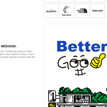
TER WEEKEND.
ws. Combining rigorous field
h gear and outdoor culture. From
 a better weekend starts with the