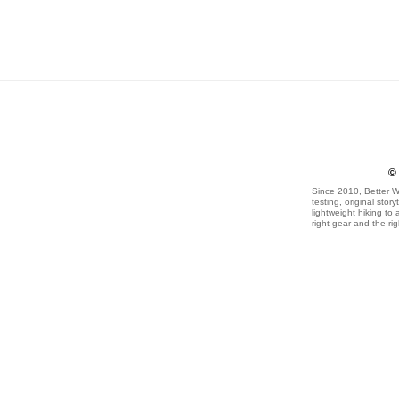
©
Since 2010, Better W
testing, original sto
lightweight hiking to
right gear and the rig