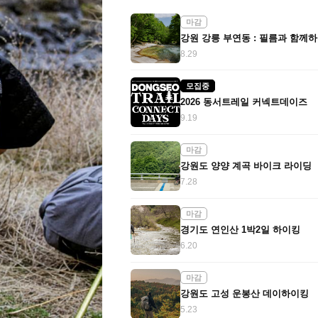
마감
8.29
모집중
2026 동서트레일 커넥트데이즈
9.19
마감
강원도 양양 계곡 바이크 라이딩
7.28
마감
경기도 연인산 1박2일 하이킹
6.20
마감
강원도 고성 운봉산 데이하이킹
5.23