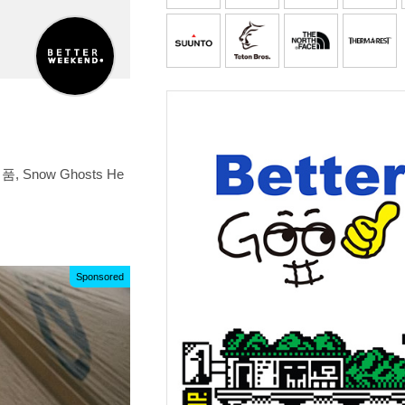
Snow Ghosts He
Sponsored