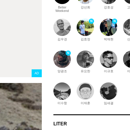
Better
강선희
강호성
Weekend
N
N
김우경
김효정
박재현
N
양광조
유요한
이규호
AD
이수항
이재훈
임새결
LITER