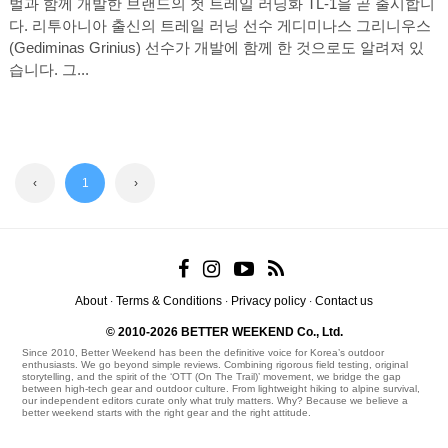
벌과 함께 개발한 브랜드의 첫 트레일 러닝화 TL-1을 곧 출시합니
다. 리투아니아 출신의 트레일 러닝 선수 게디미나스 그리니우스
(Gediminas Grinius) 선수가 개발에 함께 한 것으로도 알려져 있
습니다. 그...
‹
1
›
About
Terms & Conditions
Privacy policy
Contact us
·
·
·
© 2010-2026 BETTER WEEKEND Co., Ltd.
Since 2010, Better Weekend has been the definitive voice for Korea’s outdoor
enthusiasts. We go beyond simple reviews. Combining rigorous field testing, original
storytelling, and the spirit of the ‘OTT (On The Trail)’ movement, we bridge the gap
between high-tech gear and outdoor culture. From lightweight hiking to alpine survival,
our independent editors curate only what truly matters. Why? Because we believe a
better weekend starts with the right gear and the right attitude.