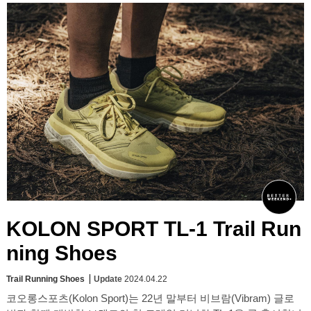
KOLON SPORT TL-1 Trail Run
ning Shoes
Trail Running Shoes
Update
2024.04.22
코오롱스포츠(Kolon Sport)는 22년 말부터 비브람(Vibram) 글로