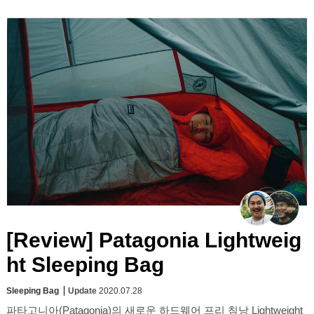
[Review] Patagonia Lightweig
ht Sleeping Bag
Sleeping Bag
Update
2020.07.28
파타고니아(Patagonia)의 새로운 하드웨어 프리 침낭 Lightweight