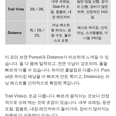
내부 프레임,
일반 당일 산행, 장거
Slide-Fit 조
리 산행, 장비가 많은
Trail Vista
20L / 28L
절, 힙벨트, 내
하루, 안정적인 1박2
장 레인커버
일
러닝 베스트
패스트 하이킹, 산악
8L / 15L /
형 하네스, 경
Distance
러닝, 스크램블링, 미
22L
량 구조, 플라
니멀 1박2일
스크 포켓
이 표만 보면 Pursuit과 Distance가 비슷하게 느껴질 수 있
습니다. 둘 다 몸에 밀착되고, 전면 수납이 강조되며, 폴을
빠르게 다룰 수 있습니다. 하지만 출발점은 다릅니다. Purs
uit은 하이킹 배낭을 더 빠르게 만든 쪽이고, Distance는 러
닝 베스트를 산악적으로 확장한 쪽입니다.
Trail Vista는 조금 다릅니다. 빠르게 움직이는 것보다 안정
적으로 오래 메는 것에 초점이 있습니다. 내부 프레임, 등판
조절, 힙벨트, 내장 레인커버가 들어가며, 장비가 많아지는
하루에 더 설득력이 있습니다.