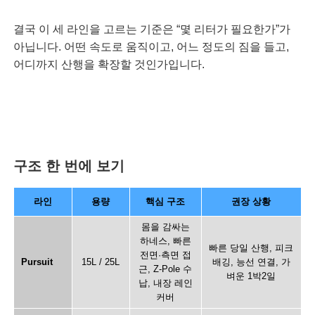
결국 이 세 라인을 고르는 기준은 “몇 리터가 필요한가”가
아닙니다. 어떤 속도로 움직이고, 어느 정도의 짐을 들고,
어디까지 산행을 확장할 것인가입니다.
구조 한 번에 보기
라인
용량
핵심 구조
권장 상황
몸을 감싸는
하네스, 빠른
빠른 당일 산행, 피크
전면·측면 접
Pursuit
15L / 25L
배깅, 능선 연결, 가
근, Z-Pole 수
벼운 1박2일
납, 내장 레인
커버