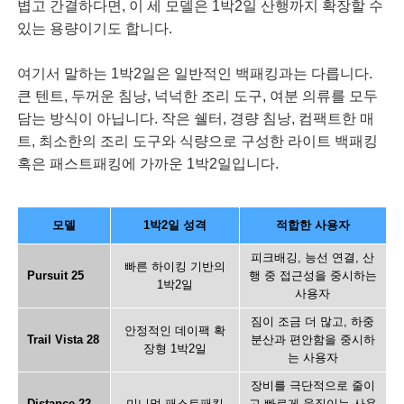
볍고 간결하다면, 이 세 모델은 1박2일 산행까지 확장할 수
있는 용량이기도 합니다.
여기서 말하는 1박2일은 일반적인 백패킹과는 다릅니다.
큰 텐트, 두꺼운 침낭, 넉넉한 조리 도구, 여분 의류를 모두
담는 방식이 아닙니다. 작은 쉘터, 경량 침낭, 컴팩트한 매
트, 최소한의 조리 도구와 식량으로 구성한 라이트 백패킹
혹은 패스트패킹에 가까운 1박2일입니다.
모델
1박2일 성격
적합한 사용자
피크배깅, 능선 연결, 산
빠른 하이킹 기반의
Pursuit 25
행 중 접근성을 중시하는
1박2일
사용자
짐이 조금 더 많고, 하중
안정적인 데이팩 확
Trail Vista 28
분산과 편안함을 중시하
장형 1박2일
는 사용자
장비를 극단적으로 줄이
Distance 22
미니멀 패스트패킹
고 빠르게 움직이는 사용