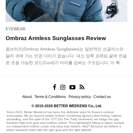
EYEWEAR
Ombraz Armless Sunglasses Review
옴브라즈(Ombraz Armless Sunglasses)는 일반적인 선글라스와
달리 귀에 거는 안경 다리가 없습니다. 대신 양쪽 프레임 끝에 연결
된 조절 가능한 코드(Cord)가 머리를 감싸는 구조입니다. 이 특이
한…
About
Terms & Conditions
Privacy policy
Contact us
·
·
·
© 2010-2026 BETTER WEEKEND Co., Ltd.
Since 2010, Better Weekend has been the definitive voice for Korea’s outdoor
enthusiasts. We go beyond simple reviews. Combining rigorous field testing, original
storytelling, and the spirit of the ‘OTT (On The Trail)’ movement, we bridge the gap
between high-tech gear and outdoor culture. From lightweight hiking to alpine survival,
our independent editors curate only what truly matters. Why? Because we believe a
better weekend starts with the right gear and the right attitude.