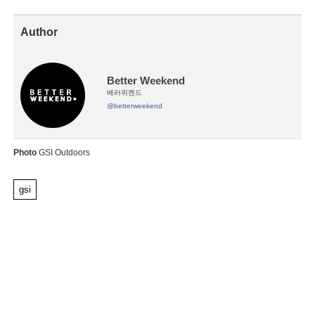
Author
Better Weekend
베러위켄드
@betterweekend
Photo
GSI Outdoors
gsi