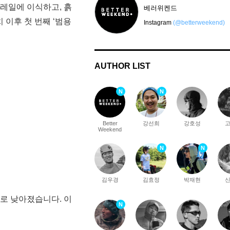
 트레일에 이식하고, 흙
베러위켄드
 이후 첫 번째 ‘범용
Instagram
(@betterweekend)
AUTHOR LIST
N
N
Better
강선희
강호성
Weekend
N
N
김우경
김효정
박재현
로 낮아졌습니다. 이
N