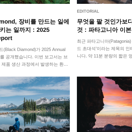
EDITORIAL
iamond, 장비를 만드는 일에
무엇을 팔 것인가보다
키는 일까지 : 2025
것 : 파타고니아 이
eport
최근 파타고니아(Patagonia
드 초대석’​이라는 제목의 
ack Diamond)가 2025 Annual
니다. 약 11분 분량의 짧은
port를 공개했습니다. 이번 보고서는 브
아 창립자 이본 쉬나드가 사업
 제품 생산 과정에서 발생하는 환경
에 관해 어…
하지 않습니다. 산악 스포츠가 이…