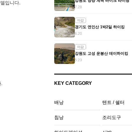
강원도 양양 계곡 바이크 라이딩
 모델입니다.
7.28
마감
경기도 연인산 1박2일 하이킹
6.20
마감
강원도 고성 운봉산 데이하이킹
5.23
KEY CATEGORY
.
배낭
텐트 / 쉘터
침낭
조리도구