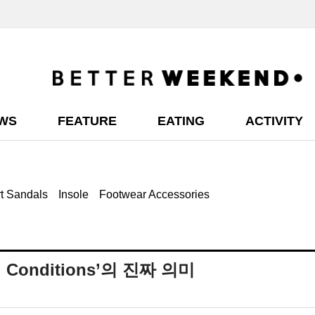
EWS
FEATURE
EATING
ACTIVITY
t Sandals
Insole
Footwear Accessories
l Conditions’의 진짜 의미