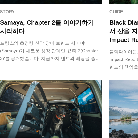
STORY
GUIDE
Samaya, Chapter 2를 이야기하기
Black D
시작하다
서 산을 지
Impact R
프랑스의 초경량 산악 장비 브랜드 사마야
(Samaya)가 새로운 성장 단계인 '챕터 2(Chapter
블랙다이아몬드(Bl
2)'를 공개했습니다. 지금까지 텐트와 배낭을 중심
Impact Re
으로 극한의 산악 환경을 위한 초경량 장비를 개발
랜드의 책임을
해 온 사마야는…
영향에만 한정