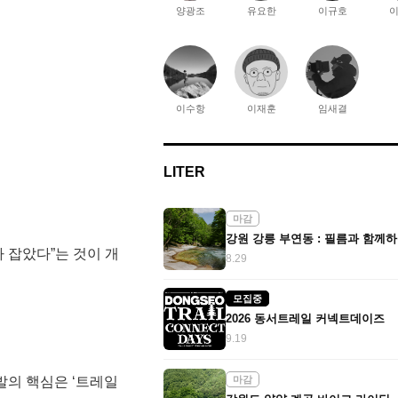
양광조
유요한
이규호
이수항
이재훈
임새결
LITER
마감
 잡았다”는 것이 개
8.29
모집중
2026 동서트레일 커넥트데이즈
9.19
마감
발의 핵심은 ‘트레일