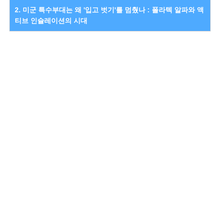
2. 미군 특수부대는 왜 '입고 벗기'를 멈췄나 : 폴라텍 알파와 액
티브 인슐레이션의 시대