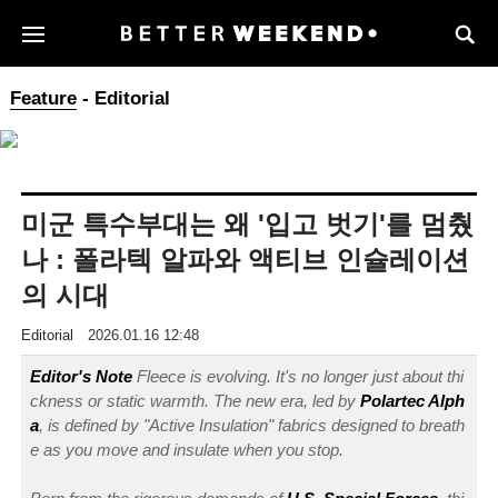
Feature
- Editorial
미군 특수부대는 왜 '입고 벗기'를 멈췄
나 : 폴라텍 알파와 액티브 인슐레이션
의 시대
Editorial
2026.01.16 12:48
Editor's Note
Fleece is evolving. It's no longer just about thi
ckness or static warmth. The new era, led by
Polartec Alph
a
, is defined by "Active Insulation" fabrics designed to breath
e as you move and insulate when you stop.